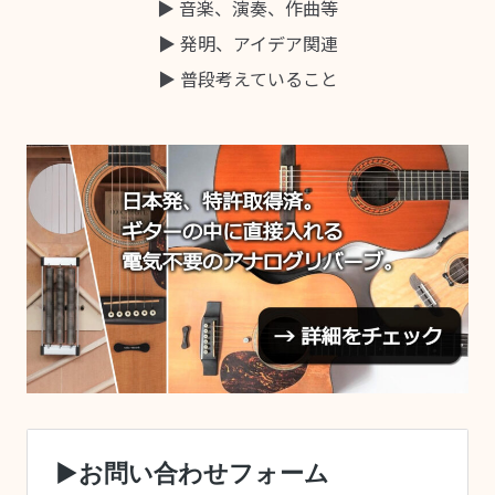
▶ 音楽、演奏、作曲等
ッ
▶ 発明、アイデア関連
シ
ュ
▶ 普段考えていること
ア
ッ
プ
的
な
も
の
で
す。