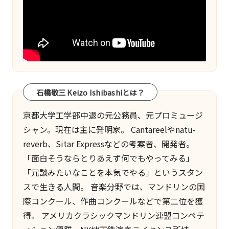
一
面
も。
こ
の
ブ
石橋敬三 Keizo Ishibashiとは？
ロ
グ
京都大学工学部中退の元公務員、元プロミュージ
は
シャン。現在は主に発明家。
Cantareel
や
natu-
『ク
reverb
、
Sitar Express
などの考案者、開発者。
リ
「面白そうならとりあえず何でもやってみる」
エ
「冗談みたいなことを本気でやる」というスタン
イ
スで生きる人間。 音楽分野では、マンドリンの国
テ
際コンクール、作曲コンクールなどで第二位を獲
ィ
得。 アメリカクラシックマンドリン連盟コンペテ
ブ