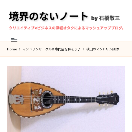
Skip
to
content
境
マ
界
ン
Home
マンドリンサークル＆専門店を探そう♪
秋田のマンドリン団体
の
ド
な
リ
ン
い
奏
ノ
者・
ー
作
ト
曲
家、
石
橋