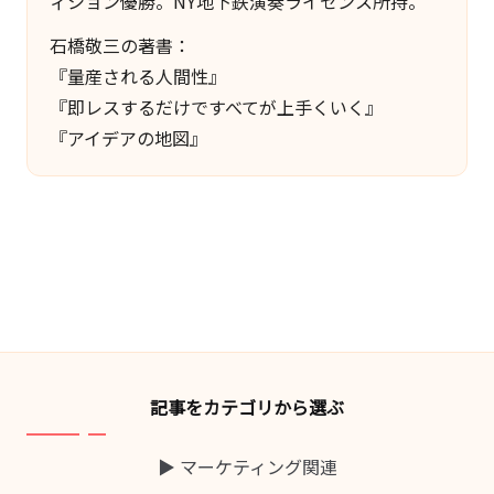
ィション優勝。NY地下鉄演奏ライセンス所持。
×
石橋敬三の著書：
ビ
『量産される人間性』
ジ
『即レスするだけですべてが上手くいく』
ネ
『アイデアの地図』
ス
の
深
堀
り
オ
タ
ク』
に
記事をカテゴリから選ぶ
よ
る
▶ マーケティング関連
マ