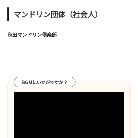
敬
マンドリン団体（社会人）
三。
現
在
秋田マンドリン倶楽部
は
マ
ー
ケ
ッ
タ
BGMにいかがですか？
ー
や
発
明
家
の