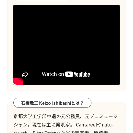
ー
ジ
送
り
石橋敬三 Keizo Ishibashiとは？
京都大学工学部中退の元公務員、元プロミュージ
シャン。現在は主に発明家。
Cantareel
や
natu-
reverb
、
Sitar Express
などの考案者、開発者。