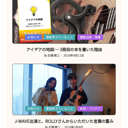
Posted
お知らせ
普段考えていること
書籍出版・執筆
in
アイデアの地図 ─ 3冊目の本を書いた理由
By
石橋 敬三
2026年4月11日
Posted
by
Posted
お知らせ
普段考えていること
発明・アイデア
in
J-WAVE出演と、ROLLYさんからいただいた言葉の重み
By
石橋 敬三
2026年3月4日