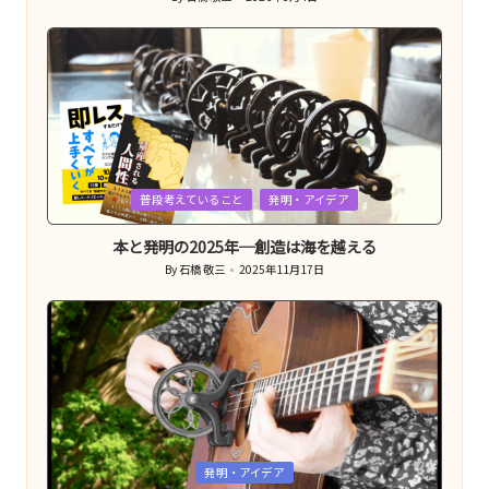
Posted
by
Posted
普段考えていること
発明・アイデア
in
本と発明の2025年─創造は海を越える
By
石橋 敬三
2025年11月17日
Posted
by
Posted
発明・アイデア