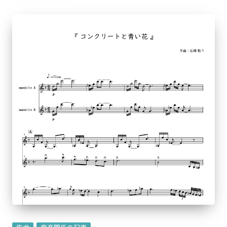
一
面
も。
こ
の
ブ
ロ
グ
は
『ク
リ
エ
イ
テ
ィ
ブ