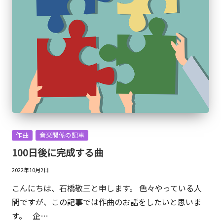
ッ
シ
ュ
ア
ッ
プ
的
な
も
の
Posted
作曲
音楽関係の記事
で
in
100日後に完成する曲
す。
2022年10月2日
こんにちは、石橋敬三と申します。 色々やっている人
間ですが、この記事では作曲のお話をしたいと思いま
す。 企…