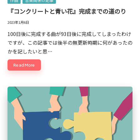
Posted
作曲
音楽関係の記事
×
in
『コンクリートと青い花』完成までの道のり
ビ
ジ
2023年1月6日
ネ
100日後に完成する曲が93日後に完成してしまったわけ
ス
ですが、この記事では後半の無更新時期に何があったの
の
かを記したいと思…
深
堀
Read More
り
オ
タ
ク』
に
よ
る
マ