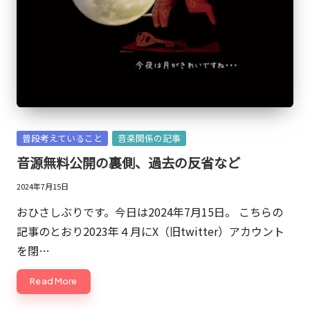
敬
三。
現
在
は
マ
ー
Posted
普段考えていること
音楽関係の記事
ケ
in
音源無料公開の裏側、過去の反省など
ッ
タ
2024年7月15日
ー
おひさしぶりです。今日は2024年7月15日。 こちらの
や
記事のとおり2023年４月にX（旧twitter）アカウント
発
を閉…
明
家
Read More
の