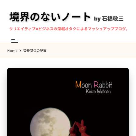
Skip
to
content
境
マ
界
ン
Home
音楽関係の記事
の
ド
な
リ
ン
い
奏
ノ
者・
ー
作
ト
曲
家、
石
橋