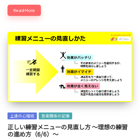
Read More
Posted
上達の心理術
音楽関係の記事
in
正しい練習メニューの見直し方 ～理想の練習
の進め方（6/6）～