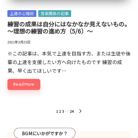
Posted
上達の心理術
音楽関係の記事
in
練習の成果は自分にはなかなか見えないもの。
～理想の練習の進め方（5/6）～
2021年3月25日
※この記事は、本気で上達を目指す方、または生徒や後
輩の上達を支援したい方へ向けたものです 練習の成
果、早く出てほしいです…
Read More
投
1
2
3
…
24
NEXT
稿
PAGE
の
BGMにいかがですか？
ペ