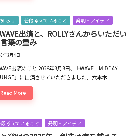
sted
お知らせ
普段考えていること
発明・アイデア
-WAVE出演と、ROLLYさんからいただい
た言葉の重み
26年3月4日
-WAVE出演のこと 2026年3月3日、J-WAVE「MIDDAY
OUNGE」に出演させていただきました。六本木…
Read More
sted
普段考えていること
発明・アイデア