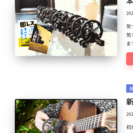
本
エ
イ
20
テ
気
ィ
気
ブ
ま
×
ビ
ジ
ネ
ス
の
Po
深
in
新
堀
り
20
オ
初
タ