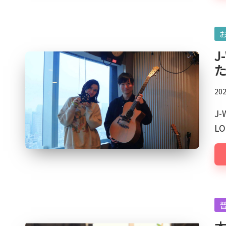
発
明
Po
家
in
の
J
一
面
20
も。
こ
J
の
L
ブ
ロ
グ
は
『ク
Po
リ
in