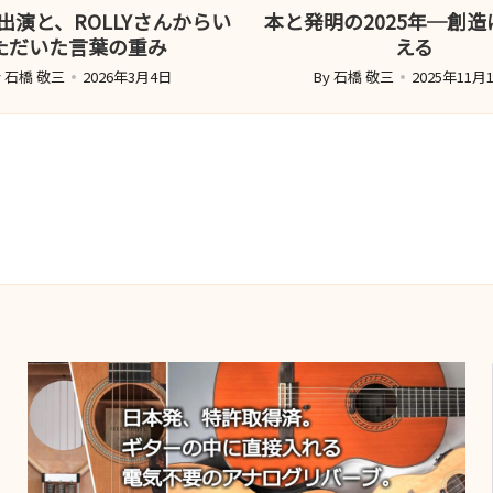
VE出演と、ROLLYさんからい
本と発明の2025年─創
ただいた言葉の重み
える
y
石橋 敬三
2026年3月4日
By
石橋 敬三
2025年11月
sted
Posted
y
by