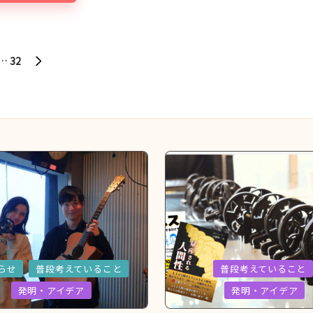
…
32
NEXT
PAGE
d
Posted
らせ
普段考えていること
普段考えていること
in
発明・アイデア
発明・アイデア