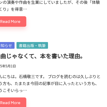
ンの演奏や作曲を生業にしていましたが、その後「体験
くり」を得意…
Read More
sted
お知らせ
書籍出版・執筆
楽曲じゃなくて、本を書いた理由。
25年5月1日
んにちは。石橋敬三です。 ブログを読むのは久しぶりと
う方も、たまたま今回の記事が目に入ったという方も、
うこそいらっ…
Read More