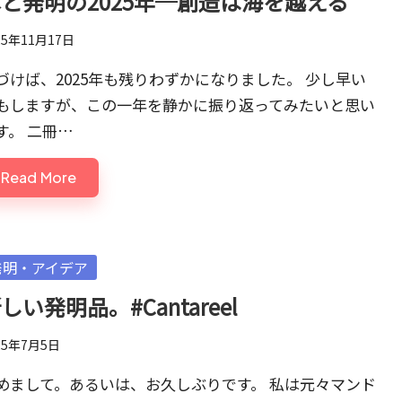
と発明の2025年─創造は海を越える
25年11月17日
づけば、2025年も残りわずかになりました。 少し早い
もしますが、この一年を静かに振り返ってみたいと思い
す。 二冊…
Read More
sted
発明・アイデア
しい発明品。#Cantareel
25年7月5日
めまして。あるいは、お久しぶりです。 私は元々マンド