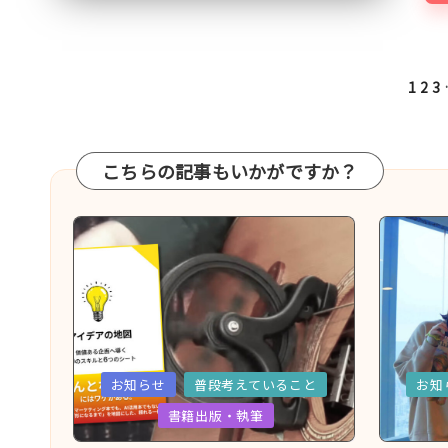
で
す。
投
1
2
3
稿
の
ペ
こちらの記事もいかがですか？
ー
ジ
送
り
Posted
Poste
お知らせ
普段考えていること
お知
in
in
書籍出版・執筆