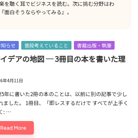
楽を聴く耳でビジネスを読む。次に挑む分野はわ
『面白そうならやってみる』。
sted
お知らせ
普段考えていること
書籍出版・執筆
イデアの地図 ─ 3冊目の本を書いた理
由
26年4月11日
025年に書いた2冊の本のことは、以前に別の記事で少し
れました。 1冊目、「即レスするだけで すべてが上手く
く: …
Read More