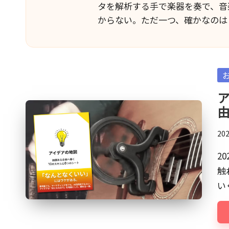
曲
タを解析する手で楽器を奏で、音
ー
家、
からない。ただ一つ、確かなのは
石
ト
橋
敬
三。
Po
in
現
ア
在
は
マ
20
ー
2
ケ
触
ッ
い
タ
ー
や