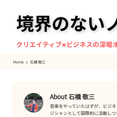
Skip
to
content
境
マ
Home
石橋 敬三
ン
界
ド
の
リ
ン
な
奏
About 石橋 敬三
い
者・
音楽をやっていたはずが、ビジネ
作
ノ
ジシャンとして国際的に活動しつ