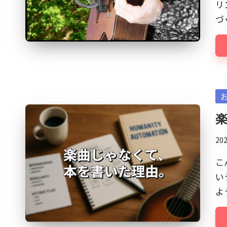
リ
ク』
づ
に
よ
る
マ
ッ
Po
シ
in
ュ
ア
20
ッ
プ
こ
的
い
な
よ
も
の