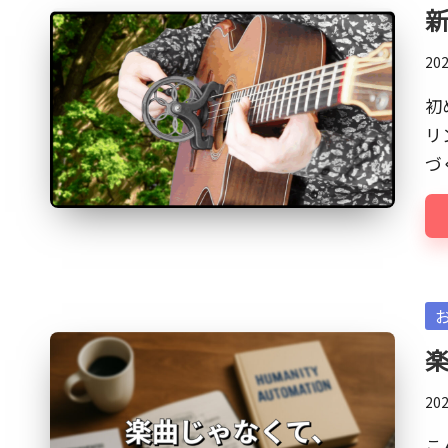
in
エ
新
イ
テ
20
ィ
初
ブ
リ
×
づ
ビ
ジ
ネ
ス
の
Po
深
in
堀
り
20
オ
タ
こ