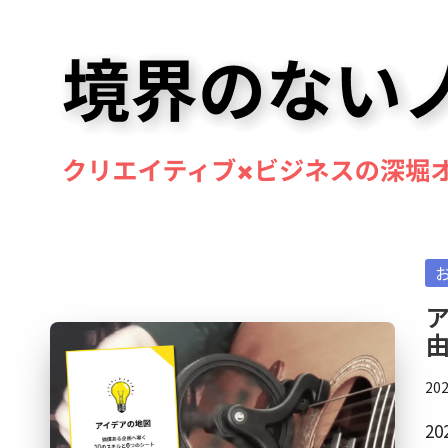
Skip
to
content
境
マ
ン
界
Po
ド
の
in
リ
ア
ン
な
奏
い
20
者・
作
ノ
2