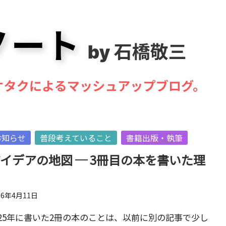
sted
お知らせ
普段考えていること
書籍出版・執筆
イデアの地図 ─ 3冊目の本を書いた理
由
26年4月11日
025年に書いた2冊の本のことは、以前に別の記事で少し