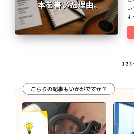
ク』
い
に
よ
よ
る
マ
ッ
シ
投
1
2
3
ュ
稿
ア
の
ッ
ペ
こちらの記事もいかがですか？
プ
ー
的
ジ
な
送
も
り
の