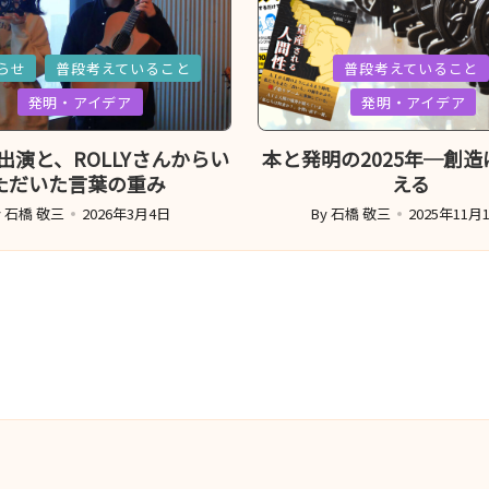
d
Posted
らせ
普段考えていること
普段考えていること
in
発明・アイデア
発明・アイデア
VE出演と、ROLLYさんからい
本と発明の2025年─創
ただいた言葉の重み
える
y
石橋 敬三
2026年3月4日
By
石橋 敬三
2025年11月
sted
Posted
y
by