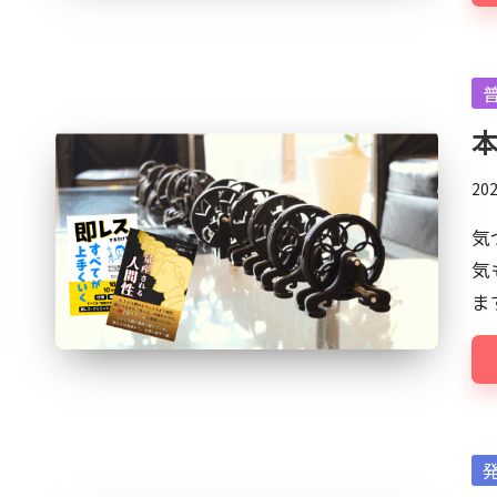
発
明
家
Po
の
in
本
一
面
20
も。
気
こ
気
の
ま
ブ
ロ
グ
は
『ク
リ
Po