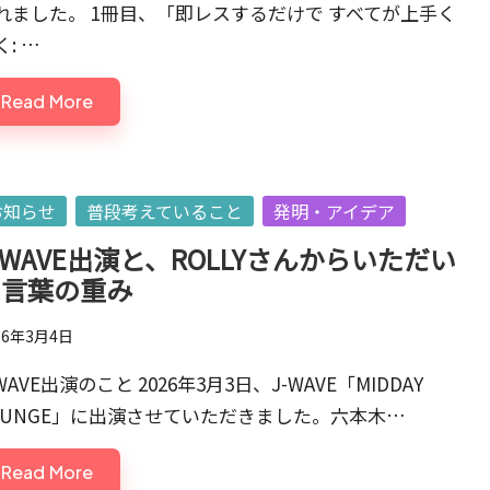
れました。 1冊目、「即レスするだけで すべてが上手く
く: …
Read More
sted
お知らせ
普段考えていること
発明・アイデア
-WAVE出演と、ROLLYさんからいただい
た言葉の重み
26年3月4日
-WAVE出演のこと 2026年3月3日、J-WAVE「MIDDAY
OUNGE」に出演させていただきました。六本木…
Read More