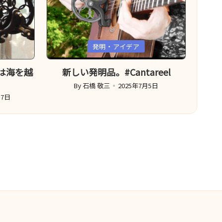
Posted
発明・アイデア
in
造は海を越
新しい発明品。#Cantareel
By
石橋 敬三
2025年7月5日
Posted
17日
by