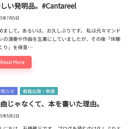
しい発明品。#Cantareel
25年7月5日
めまして。あるいは、お久しぶりです。 私は元々マンド
ンの演奏や作曲を生業にしていましたが、その後「体験
くり」を得意…
Read More
sted
お知らせ
書籍出版・執筆
楽曲じゃなくて、本を書いた理由。
25年5月1日
んにちは。石橋敬三です。 ブログを読むのは久しぶりと