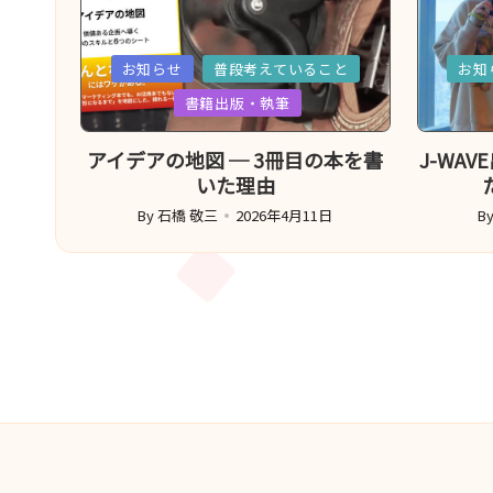
で
す。
Posted
Poste
お知らせ
普段考えていること
お知
in
in
書籍出版・執筆
アイデアの地図 ─ 3冊目の本を書
J-WA
いた理由
By
石橋 敬三
2026年4月11日
B
Posted
Po
by
b