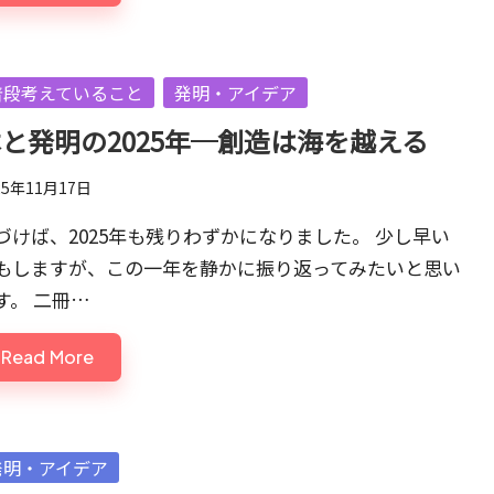
sted
普段考えていること
発明・アイデア
と発明の2025年─創造は海を越える
25年11月17日
づけば、2025年も残りわずかになりました。 少し早い
もしますが、この一年を静かに振り返ってみたいと思い
す。 二冊…
Read More
sted
発明・アイデア