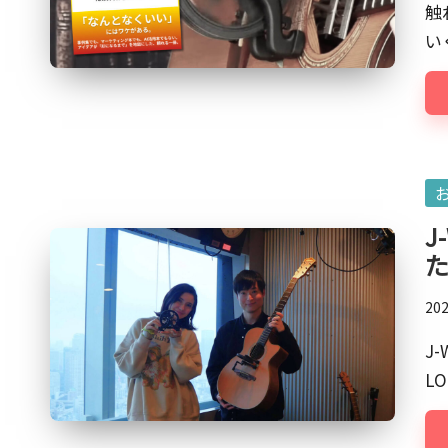
曲
触
ー
家、
い
石
ト
橋
敬
三。
現
Po
在
in
J
は
マ
ー
20
ケ
ッ
J
タ
L
ー
や