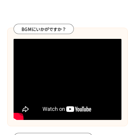
×
ビ
ジ
BGMにいかがですか？
ネ
ス
の
深
堀
り
オ
タ
ク』
に
よ
る
マ