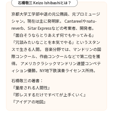
石橋敬三 Keizo Ishibashiとは？
ッ
シ
京都大学工学部中退の元公務員、元プロミュージ
ュ
シャン。現在は主に発明家。
Cantareel
や
natu-
ア
reverb
、
Sitar Express
などの考案者、開発者。
ッ
「面白そうならとりあえず何でもやってみる」
プ
「冗談みたいなことを本気でやる」というスタン
的
スで生きる人間。 音楽分野では、マンドリンの国
な
際コンクール、作曲コンクールなどで第二位を獲
も
得。 アメリカクラシックマンドリン連盟コンペテ
の
ィション優勝。NY地下鉄演奏ライセンス所持。
で
石橋敬三の著書：
す。
『量産される人間性』
『即レスするだけですべてが上手くいく』
『アイデアの地図』