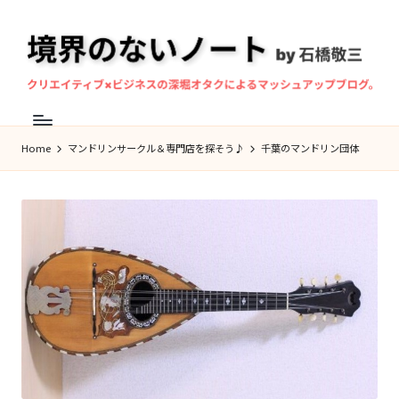
Skip
to
content
境
マ
界
ン
Home
マンドリンサークル＆専門店を探そう♪
千葉のマンドリン団体
の
ド
な
リ
ン
い
奏
ノ
者・
ー
作
ト
曲
家、
石
橋