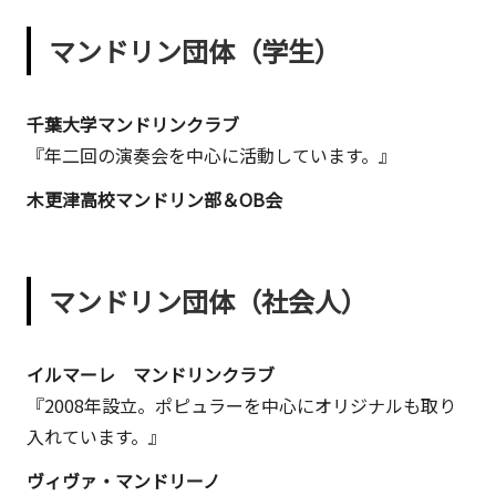
敬
マンドリン団体（学生）
三。
現
在
千葉大学マンドリンクラブ
は
『年二回の演奏会を中心に活動しています。』
マ
木更津高校マンドリン部＆OB会
ー
ケ
ッ
マンドリン団体（社会人）
タ
ー
や
イルマーレ マンドリンクラブ
発
『2008年設立。ポピュラーを中心にオリジナルも取り
明
入れています。』
家
ヴィヴァ・マンドリーノ
の