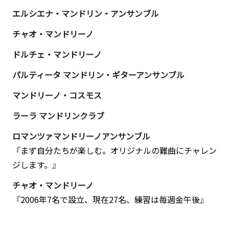
一
エルシエナ・マンドリン・アンサンブル
面
チャオ・マンドリーノ
も。
こ
ドルチェ・マンドリーノ
の
パルティータ マンドリン・ギターアンサンブル
ブ
ロ
マンドリーノ・コスモス
グ
ラーラ マンドリンクラブ
は
ロマンツァマンドリーノアンサンブル
『ク
『
まず自分たちが楽しむ。オリジナルの難曲にチャレン
リ
ジします。
』
エ
イ
チャオ・マンドリーノ
テ
『
2006年7名で設立、現在27名、練習は毎週金午後
』
ィ
ブ