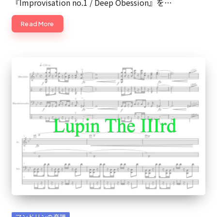
『Improvisation no.1 / Deep Obession』を…
Read More
Posted
マンドリンの楽譜