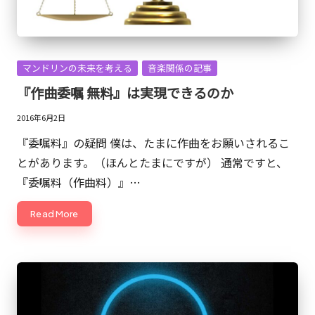
ッ
シ
ュ
Posted
ア
マンドリンの未来を考える
音楽関係の記事
in
ッ
『作曲委嘱 無料』は実現できるのか
プ
2016年6月2日
的
『委嘱料』の疑問 僕は、たまに作曲をお願いされるこ
な
とがあります。（ほんとたまにですが） 通常ですと、
も
『委嘱料（作曲料）』…
の
で
Read More
す。