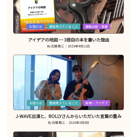
Posted
お知らせ
普段考えていること
書籍出版・執筆
in
アイデアの地図 ─ 3冊目の本を書いた理由
By
石橋 敬三
2026年4月11日
Posted
by
Posted
お知らせ
普段考えていること
発明・アイデア
in
J-WAVE出演と、ROLLYさんからいただいた言葉の重み
By
石橋 敬三
2026年3月4日
Posted
by