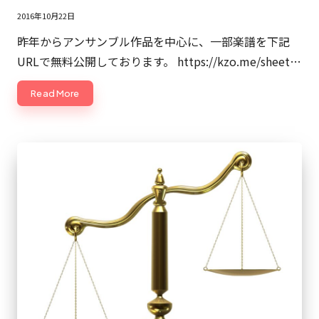
×
2016年10月22日
ビ
昨年からアンサンブル作品を中心に、一部楽譜を下記
ジ
URLで無料公開しております。 https://kzo.me/sheet…
ネ
ス
Read More
の
深
堀
り
オ
タ
ク』
に
よ
る
マ