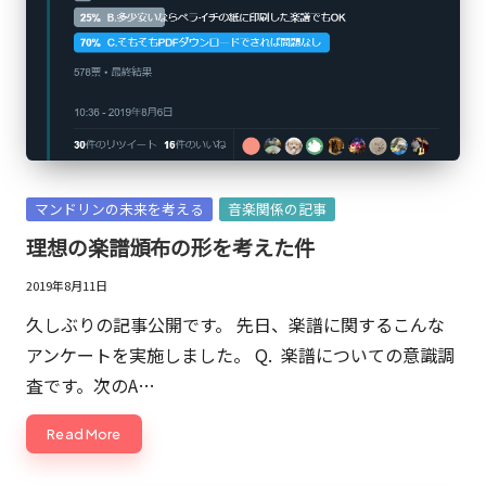
敬
三。
現
在
は
マ
ー
Posted
マンドリンの未来を考える
音楽関係の記事
ケ
in
理想の楽譜頒布の形を考えた件
ッ
タ
2019年8月11日
ー
久しぶりの記事公開です。 先日、楽譜に関するこんな
や
アンケートを実施しました。 Q. 楽譜についての意識調
発
査です。次のA…
明
Read More
家
の