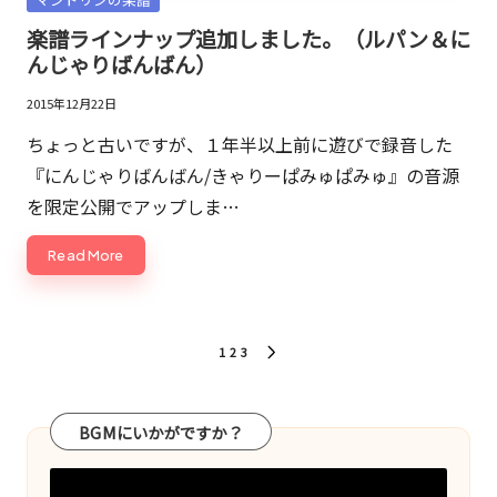
in
楽譜ラインナップ追加しました。（ルパン＆に
んじゃりばんばん）
2015年12月22日
ちょっと古いですが、１年半以上前に遊びで録音した
『にんじゃりばんばん/きゃりーぱみゅぱみゅ』の音源
を限定公開でアップしま…
Read More
投
1
2
3
NEXT
稿
PAGE
の
BGMにいかがですか？
ペ
ー