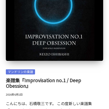
Posted
マンドリンの楽譜
in
楽譜集『Improvisation no.1 / Deep
Obession』
2016年6月1日
こんにちは、石橋敬三です。 この度新しい楽譜集