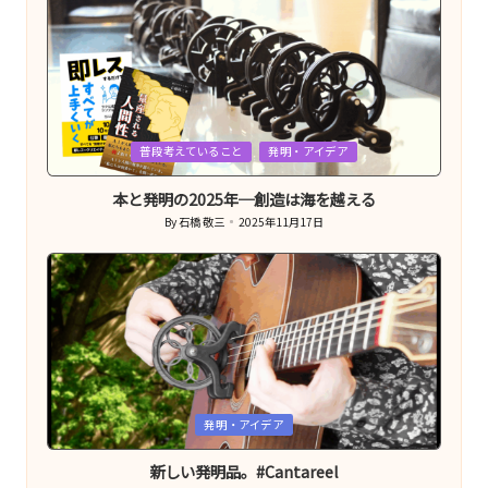
Posted
普段考えていること
発明・アイデア
in
本と発明の2025年─創造は海を越える
By
石橋 敬三
2025年11月17日
Posted
by
Posted
発明・アイデア
in
新しい発明品。#Cantareel