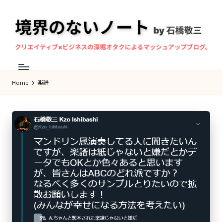
Skip
to
content
境
マ
界
ン
Home
楽譜
の
ド
な
リ
ン
い
奏
ノ
者・
ー
作
ト
曲
家、
石
橋