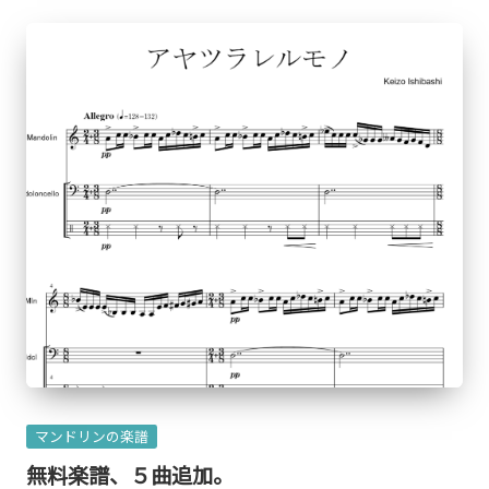
一
面
も。
こ
の
ブ
ロ
グ
は
『ク
リ
エ
イ
テ
Posted
マンドリンの楽譜
ィ
in
無料楽譜、５曲追加。
ブ