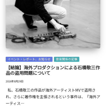
Posted
イベント・レポート、お知らせ
音楽関係の記事
in
【結論】海外プロダクションによる石橋敬三作
品の盗用問題について
2016年8月29日
私、石橋敬三の作品が海外アーティストMVで盗用さ
れ、さらに著作権を主張されるという事件は、『海外ア
ーティス…