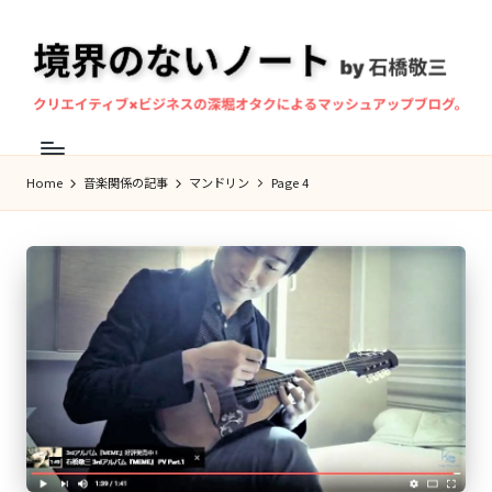
Skip
to
content
境
マ
界
ン
Home
音楽関係の記事
マンドリン
Page 4
の
ド
な
リ
ン
い
奏
ノ
者・
ー
作
ト
曲
家、
石
橋