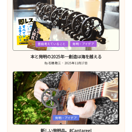
Posted
普段考えていること
発明・アイデア
in
本と発明の2025年─創造は海を越える
By
石橋 敬三
2025年11月17日
Posted
by
Posted
発明・アイデア
in
新しい発明品。#Cantareel