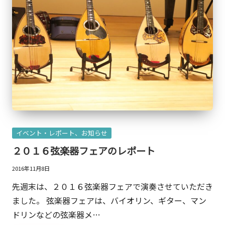
一
面
も。
こ
の
ブ
ロ
グ
は
Posted
『ク
イベント・レポート、お知らせ
in
リ
２０１６弦楽器フェアのレポート
エ
2016年11月8日
イ
先週末は、２０１６弦楽器フェアで演奏させていただき
テ
ました。 弦楽器フェアは、バイオリン、ギター、マン
ィ
ドリンなどの弦楽器メ…
ブ