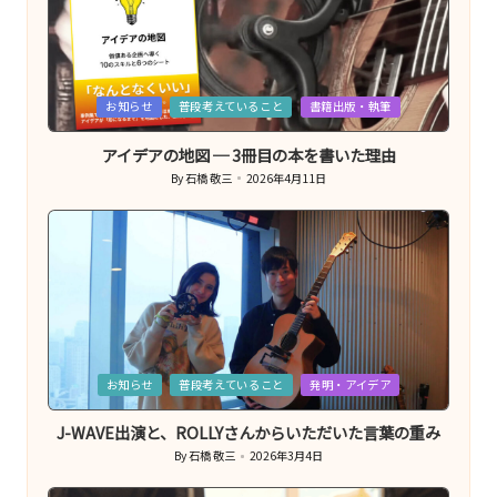
Posted
お知らせ
普段考えていること
書籍出版・執筆
in
アイデアの地図 ─ 3冊目の本を書いた理由
By
石橋 敬三
2026年4月11日
Posted
by
Posted
お知らせ
普段考えていること
発明・アイデア
in
J-WAVE出演と、ROLLYさんからいただいた言葉の重み
By
石橋 敬三
2026年3月4日
Posted
by