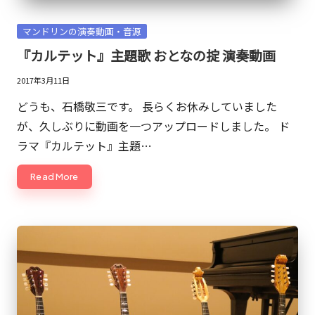
敬
三。
Posted
マンドリンの演奏動画・音源
in
現
『カルテット』主題歌 おとなの掟 演奏動画
在
2017年3月11日
は
どうも、石橋敬三です。 長らくお休みしていました
マ
が、久しぶりに動画を一つアップロードしました。 ド
ー
ラマ『カルテット』主題…
ケ
ッ
Read More
タ
ー
や
発
明
家
の