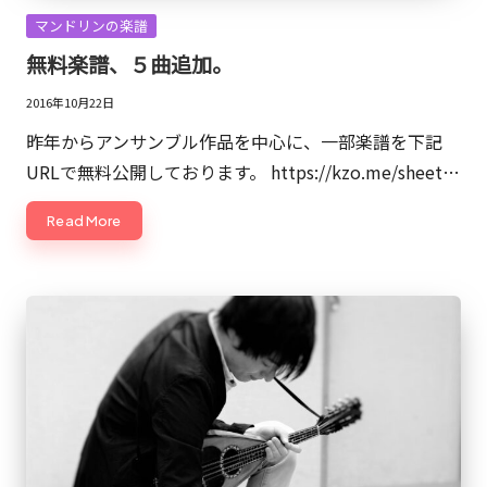
ッ
Posted
マンドリンの楽譜
シ
in
無料楽譜、５曲追加。
ュ
2016年10月22日
ア
ッ
昨年からアンサンブル作品を中心に、一部楽譜を下記
プ
URLで無料公開しております。 https://kzo.me/sheet…
的
Read More
な
も
の
で
す。