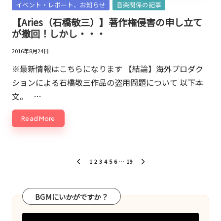
Posted
イベント・レポート、お知らせ
音楽関係の記事
in
【Aries（石橋敬三）】著作権侵害の申し立て
が撤回！しかし・・・
2016年8月24日
※最新情報はこちらになります 【結論】海外プロダク
ションによる石橋敬三作品の盗用問題について 以下本
文。 …
Read More
投
1
2
3
4
5
6
…
19
PREVIOUS
NEXT
稿
PAGE
PAGE
の
BGMにいかがですか？
ペ
ー