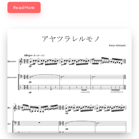
×
Read More
ビ
ジ
ネ
ス
の
深
堀
り
オ
タ
ク』
に
よ
る
マ