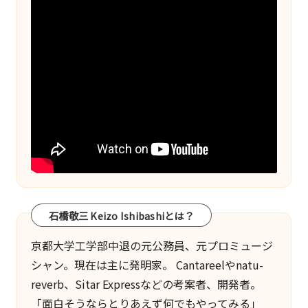
ジ
送
り
石橋敬三 Keizo Ishibashiとは？
京都大学工学部中退の元公務員、元プロミュージ
シャン。現在は主に発明家。
Cantareel
や
natu-
reverb
、
Sitar Express
などの考案者、開発者。
「面白そうならとりあえず何でもやってみる」