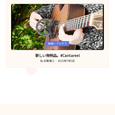
by
Posted
発明・アイデア
in
新しい発明品。#Cantareel
By
石橋 敬三
2025年7月5日
Posted
by