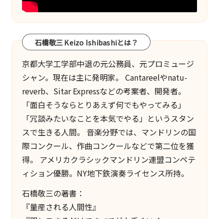
石橋敬三 Keizo Ishibashiとは？
京都大学工学部中退の元公務員、元プロミュージ
シャン。現在は主に発明家。
Cantareel
や
natu-
reverb
、
Sitar Express
などの考案者、開発者。
「面白そうならとりあえず何でもやってみる」
「冗談みたいなことを本気でやる」というスタン
スで生きる人間。 音楽分野では、マンドリンの国
際コンクール、作曲コンクールなどで第二位を獲
得。 アメリカクラシックマンドリン連盟コンペテ
ィション優勝。NY地下鉄演奏ライセンス所持。
石橋敬三の著書：
『量産される人間性』