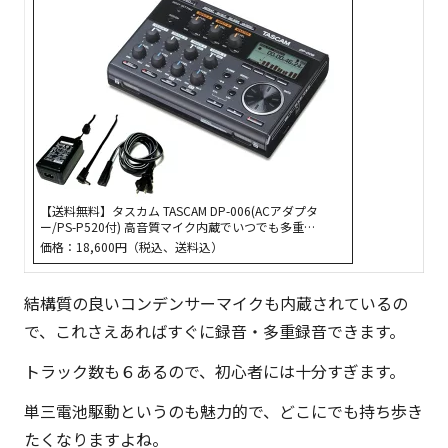
ッ
シ
ュ
ア
ッ
プ
的
な
【送料無料】タスカム TASCAM DP-006(ACアダプタ
ー/PS-P520付) 高音質マイク内蔵でいつでも多重…
も
価格：18,600円（税込、送料込）
の
で
結構質の良いコンデンサーマイクも内蔵されているの
す。
で、これさえあればすぐに録音・多重録音できます。
トラック数も６あるので、初心者には十分すぎます。
単三電池駆動というのも魅力的で、どこにでも持ち歩き
たくなりますよね。