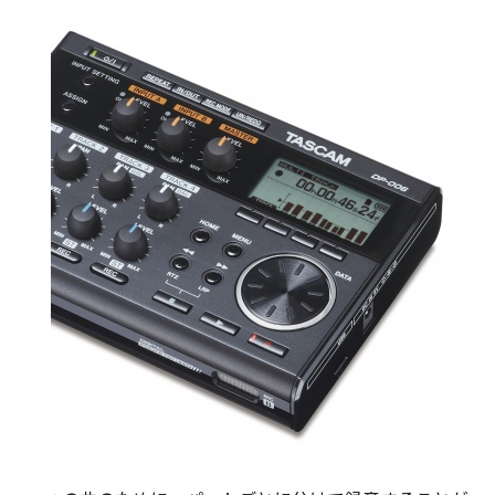
敬
三。
現
在
は
マ
ー
ケ
ッ
タ
ー
や
発
明
家
の