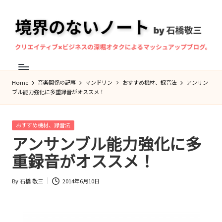
Skip
to
content
境
マ
界
ン
Home
音楽関係の記事
マンドリン
おすすめ機材、録音法
アンサン
の
ド
ブル能力強化に多重録音がオススメ！
な
リ
ン
い
Posted
おすすめ機材、録音法
奏
ノ
in
アンサンブル能力強化に多
者・
ー
重録音がオススメ！
作
ト
曲
By
石橋 敬三
2014年6月10日
Posted
家、
by
石
橋