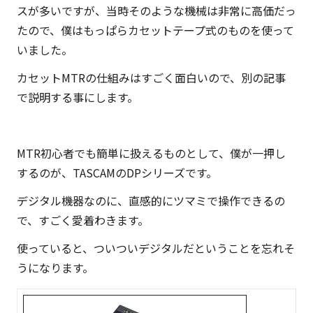
×
スが多いですが、当時そのような機械は非常に高価だっ
ビ
たので、僕はもっぱらカセットテープ式のものを使って
ジ
いました。
ネ
カセットMTRの仕組みはすごく面白いので、別の記事
ス
で説明する事にします。
の
深
堀
MTR初心者でも簡単に扱えるものとして、僕が一押し
り
するのが、TASCAMのDPシリーズです。
オ
デジタル機器なのに、直感的にツマミで操作できるの
タ
で、すごく愛着わきます。
ク』
に
使っていると、ついついデジタルだということを忘れそ
よ
うになります。
る
マ