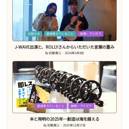
Posted
お知らせ
普段考えていること
発明・アイデア
in
J-WAVE出演と、ROLLYさんからいただいた言葉の重み
By
石橋 敬三
2026年3月4日
Posted
by
Posted
普段考えていること
発明・アイデア
in
本と発明の2025年─創造は海を越える
By
石橋 敬三
2025年11月17日
Posted