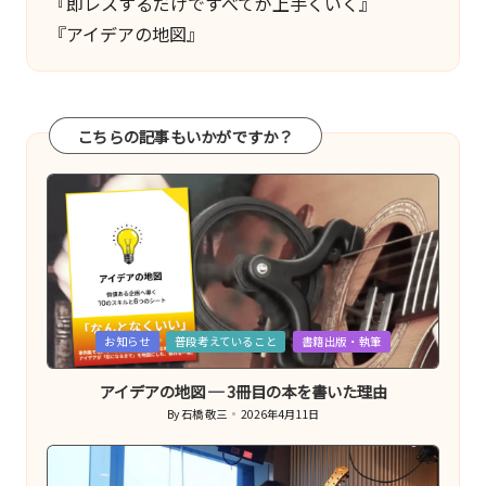
『即レスするだけですべてが上手くいく』
『アイデアの地図』
こちらの記事もいかがですか？
Posted
お知らせ
普段考えていること
書籍出版・執筆
in
アイデアの地図 ─ 3冊目の本を書いた理由
By
石橋 敬三
2026年4月11日
Posted
by