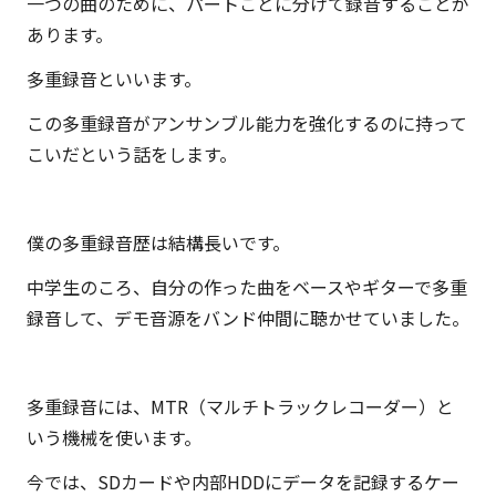
一つの曲のために、パートごとに分けて録音することが
一
あります。
面
も。
多重録音といいます。
こ
この多重録音がアンサンブル能力を強化するのに持って
の
こいだという話をします。
ブ
ロ
グ
僕の多重録音歴は結構長いです。
は
中学生のころ、自分の作った曲をベースやギターで多重
『ク
録音して、デモ音源をバンド仲間に聴かせていました。
リ
エ
イ
多重録音には、MTR（マルチトラックレコーダー）と
テ
いう機械を使います。
ィ
ブ
今では、SDカードや内部HDDにデータを記録するケー