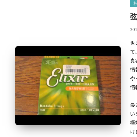
Po
発
in
明
家
20
の
一
世
面
て
も。
真
こ
情
の
や
ブ
情
ロ
グ
最
は
い
『ク
極
リ
け