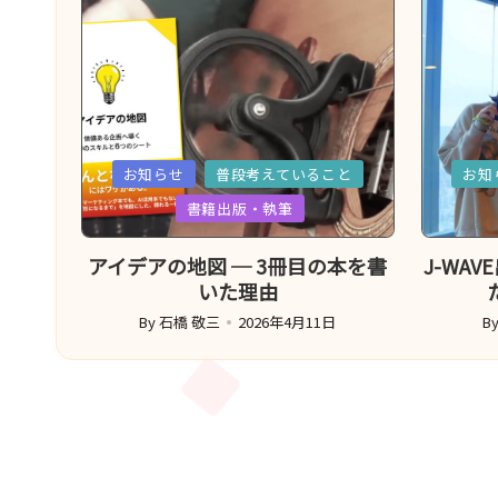
送
り
Posted
Poste
お知らせ
普段考えていること
お知
in
in
書籍出版・執筆
アイデアの地図 ─ 3冊目の本を書
J-WA
いた理由
By
石橋 敬三
2026年4月11日
B
Posted
Po
by
b