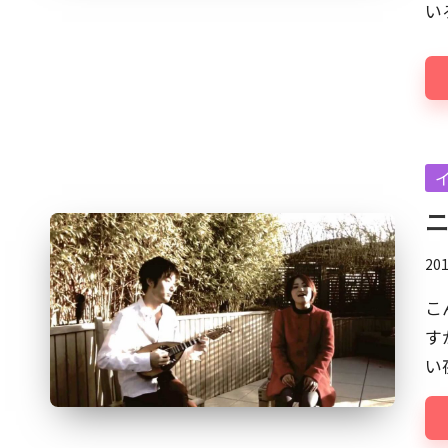
エ
い
イ
テ
ィ
ブ
×
Po
ビ
in
ジ
ネ
ス
20
の
こ
深
す
堀
い
り
オ
タ