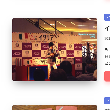
ク』
に
Po
よ
in
る
マ
20
ッ
シ
も
ュ
日
ア
者
ッ
プ
的
な
も
Po
の
in