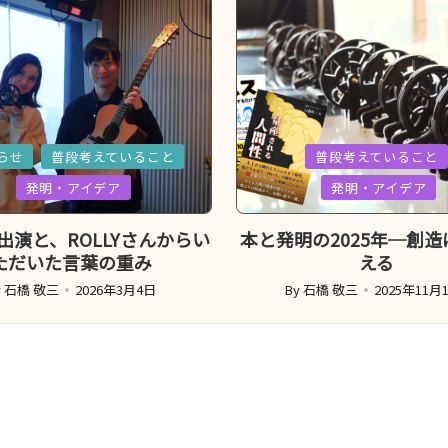
d
Posted
らせ
普段考えていること
普段考えていること
in
発明・アイデア
発明・アイデア
VE出演と、ROLLYさんからい
本と発明の2025年─創
ただいた言葉の重み
える
y
石橋 敬三
2026年3月4日
By
石橋 敬三
2025年11月
sted
Posted
y
by