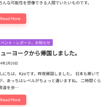
ろんな可能性を想像できる人間でいたいものです。
Read More
sted
イベント・レポート、お知らせ
ニューヨークから帰国しました。
14年2月10日
んにちは、Kzoです。昨夜帰国しました。 日本も寒いで
が、あっちはレベルがちょっと違いますね。 二時間くら
夜道を歩…
Read More