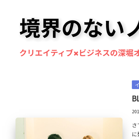
Skip
to
content
境
マ
ン
界
Po
ド
の
in
リ
B
ン
な
20
奏
い
者・
さ
作
ノ
に