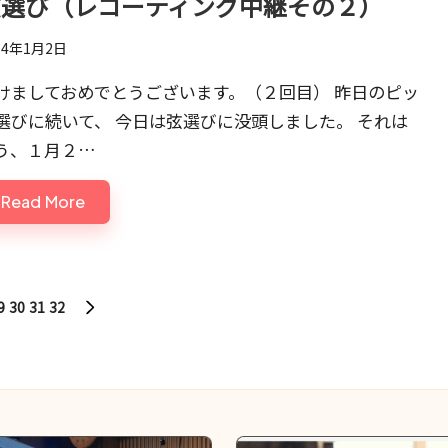
弦選び（レコーディング中継その２）
14年1月2日
けましておめでとうございます。（２回目） 昨日のピッ
選びに続いて、 今日は弦選びに没頭しました。 それは
う、１月２…
Read More
9
30
31
32
NEXT
PAGE