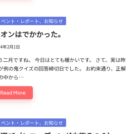
sted
イベント・レポート、お知らせ
イオンはでかかった。
14年2月1日
う二月ですね。 今日はとても暖かいです。 さて、実は昨
が例の鬼クイズの回答締切日でした。 お約束通り、正解
の中から…
Read More
sted
イベント・レポート、お知らせ