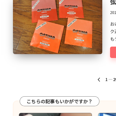
で
す。
20
お
ク
も
投
1
…
2
PREVIOUS
稿
PAGE
の
ペ
こちらの記事もいかがですか？
ー
ジ