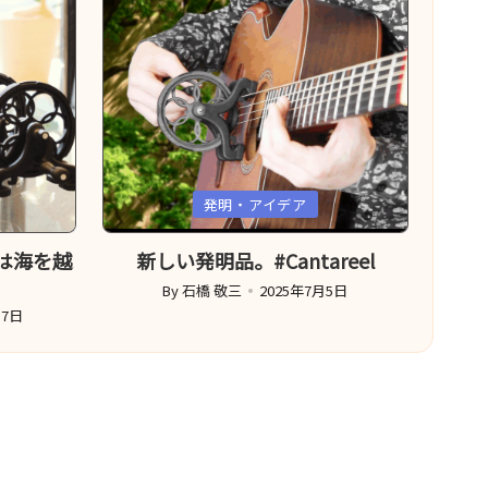
Posted
発明・アイデア
in
造は海を越
新しい発明品。#Cantareel
By
石橋 敬三
2025年7月5日
Posted
17日
by