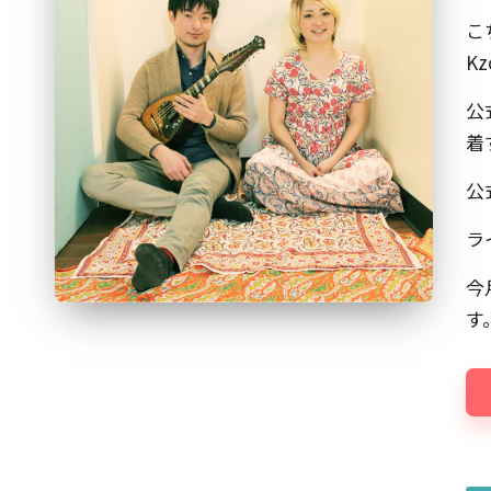
曲
ー
こ
家、
Kz
石
ト
橋
公
敬
着
三。
公
現
在
ラ
は
今
マ
す
ー
ケ
ッ
タ
ー
や