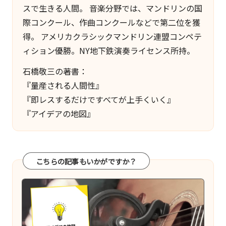
×
スで生きる人間。 音楽分野では、マンドリンの国
ビ
際コンクール、作曲コンクールなどで第二位を獲
ジ
得。 アメリカクラシックマンドリン連盟コンペテ
ネ
ィション優勝。NY地下鉄演奏ライセンス所持。
ス
石橋敬三の著書：
の
『量産される人間性』
深
『即レスするだけですべてが上手くいく』
堀
『アイデアの地図』
り
オ
タ
こちらの記事もいかがですか？
ク』
に
よ
る
マ