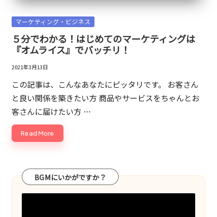
敬
三。
Posted
マーケティング・ビジネス
in
現
５分でわかる！はじめてのマーケティングは
在
『オムライス』でバッチリ！
は
2021年3月13日
マ
この記事は、こんなあなたにピッタリです。 お客さん
ー
と良い関係を築きたい方 商品やサービスをちゃんとお
ケ
客さんに届けたい方 …
ッ
タ
Read More
ー
や
発
BGMにいかがですか？
明
家
の