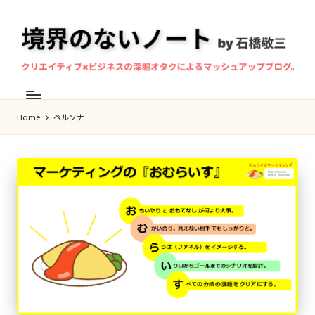
Skip
to
content
境
マ
界
ン
Home
ペルソナ
の
ド
な
リ
ン
い
奏
ノ
者・
ー
作
ト
曲
家、
石
橋