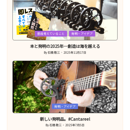
Posted
普段考えていること
発明・アイデア
in
本と発明の2025年─創造は海を越える
By
石橋 敬三
2025年11月17日
Posted
by
Posted
発明・アイデア
in
新しい発明品。#Cantareel
By
石橋 敬三
2025年7月5日
Posted