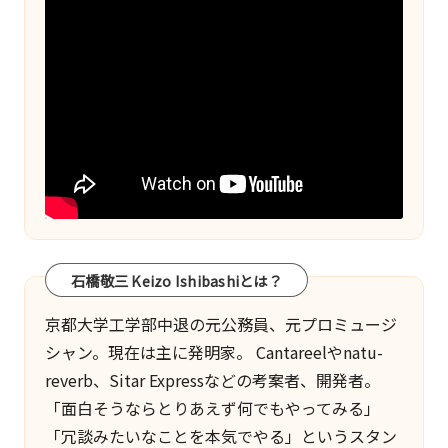
一
面
も。
こ
の
ブ
ロ
グ
は
『ク
石橋敬三 Keizo Ishibashiとは？
リ
エ
京都大学工学部中退の元公務員、元プロミュージ
イ
シャン。現在は主に発明家。
Cantareel
や
natu-
テ
reverb
、
Sitar Express
などの考案者、開発者。
ィ
「面白そうならとりあえず何でもやってみる」
ブ
「冗談みたいなことを本気でやる」というスタン