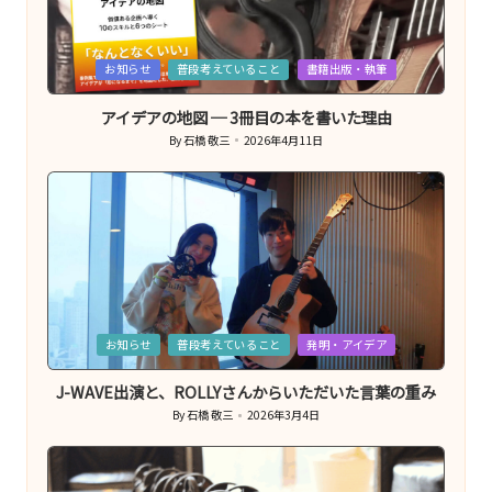
ッ
シ
Posted
お知らせ
普段考えていること
書籍出版・執筆
ュ
in
ア
アイデアの地図 ─ 3冊目の本を書いた理由
ッ
By
石橋 敬三
2026年4月11日
Posted
プ
by
的
な
も
の
で
Posted
お知らせ
普段考えていること
発明・アイデア
す。
in
J-WAVE出演と、ROLLYさんからいただいた言葉の重み
By
石橋 敬三
2026年3月4日
Posted
by