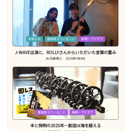
Posted
お知らせ
普段考えていること
発明・アイデア
in
J-WAVE出演と、ROLLYさんからいただいた言葉の重み
By
石橋 敬三
2026年3月4日
Posted
by
Posted
普段考えていること
発明・アイデア
in
本と発明の2025年─創造は海を越える