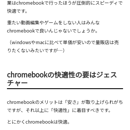
業はchromebookで行ったほうが圧倒的にスピーディで
一
快適です。
面
も。
重たい動画編集やゲームをしない人はみんな
こ
chromebookで良いんじゃないでしょうか。
の
（windowsやmacに比べて単価が安いので量販店は売
ブ
りたくないみたいですが…）
ロ
グ
は
chromebookの快適性の要はジェス
『ク
チャー
リ
エ
イ
chromebookのメリットは「安さ」が取り上げられがち
テ
ですが、それ以上に「快適性」に着目すべきです。
ィ
とにかくchromebookは快適。
ブ