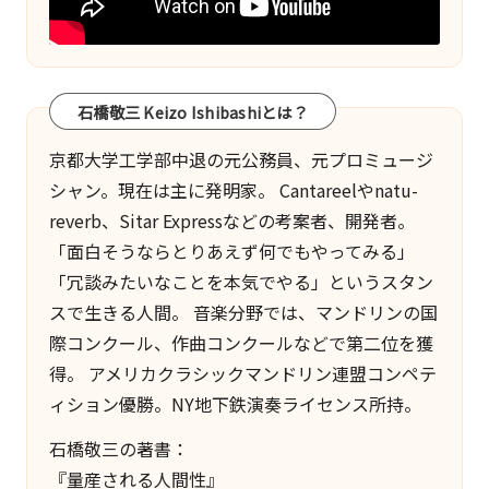
石橋敬三 Keizo Ishibashiとは？
京都大学工学部中退の元公務員、元プロミュージ
シャン。現在は主に発明家。
Cantareel
や
natu-
reverb
、
Sitar Express
などの考案者、開発者。
「面白そうならとりあえず何でもやってみる」
「冗談みたいなことを本気でやる」というスタン
スで生きる人間。 音楽分野では、マンドリンの国
際コンクール、作曲コンクールなどで第二位を獲
得。 アメリカクラシックマンドリン連盟コンペテ
ィション優勝。NY地下鉄演奏ライセンス所持。
石橋敬三の著書：
『量産される人間性』