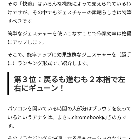
その「快適」はいろんな機能によって支えられているわ
×
けですが、その中でもジェスチャーの素晴らしさは特筆
ビ
すべきです。
ジ
ネ
簡単なジェスチャーを使いこなすことで作業効率は格段
ス
にアップします。
の
そこで、能率アップに効果抜群なジェスチャーを（勝手
深
に）ランキング形式でご紹介します。
堀
り
第３位：戻るも進むも２本指で左
オ
右にギューン！
タ
ク』
パソコンを開いている時間の大部分はブラウザを使って
に
いるというアナタは、まさにchromebook向きの方で
よ
す。
る
マ
そのブラウジングを快適にする最もベーシックなジェス