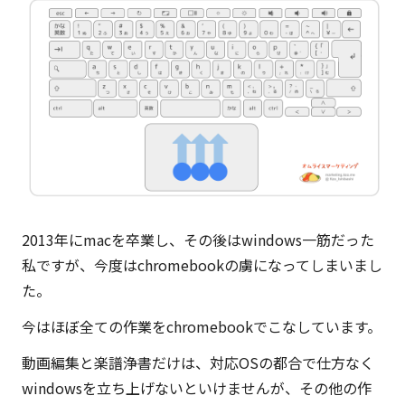
敬
三。
現
在
は
マ
ー
ケ
ッ
2013年にmacを卒業し、その後はwindows一筋だった
タ
私ですが、今度はchromebookの虜になってしまいまし
ー
た。
や
発
今はほぼ全ての作業をchromebookでこなしています。
明
動画編集と楽譜浄書だけは、対応OSの都合で仕方なく
家
windowsを立ち上げないといけませんが、その他の作
の