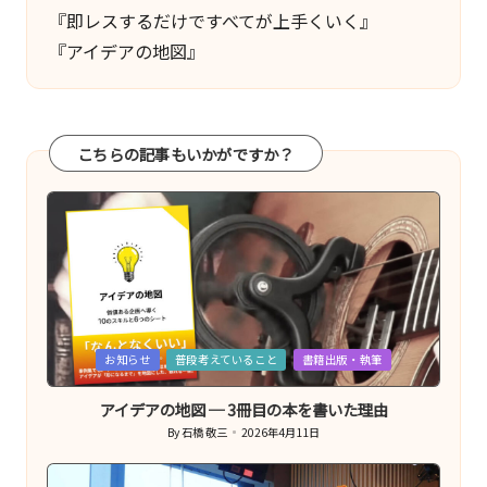
『即レスするだけですべてが上手くいく』
『アイデアの地図』
こちらの記事もいかがですか？
Posted
お知らせ
普段考えていること
書籍出版・執筆
in
アイデアの地図 ─ 3冊目の本を書いた理由
By
石橋 敬三
2026年4月11日
Posted
by