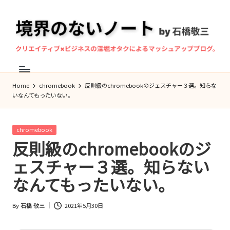
Skip
to
content
境
マ
界
ン
Home
chromebook
反則級のchromebookのジェスチャー３選。知らな
の
ド
いなんてもったいない。
な
リ
ン
い
Posted
chromebook
奏
ノ
in
反則級のchromebookのジ
者・
ー
ェスチャー３選。知らない
作
ト
なんてもったいない。
曲
家、
By
石橋 敬三
2021年5月30日
石
Posted
by
橋