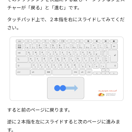
ッ
チャーが「戻る」と「進む」です。
シ
タッチパッド上で、
２本指を右にスライド
してみてくだ
ュ
さい。
ア
ッ
プ
的
な
も
の
で
す。
すると前のページに戻ります。
逆に２本指を左にスライドすると次のページに進みま
す。