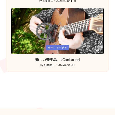
By
石橋 敬三
2025年11月17日
Posted
by
Posted
発明・アイデア
in
新しい発明品。#Cantareel
By
石橋 敬三
2025年7月5日
Posted
by