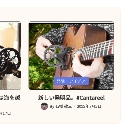
Posted
発明・アイデア
in
造は海を越
新しい発明品。#Cantareel
By
石橋 敬三
2025年7月5日
Posted
1月17日
by