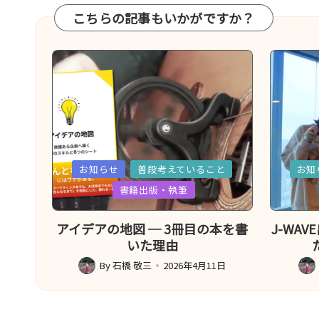
こちらの記事もいかがですか？
Posted
Posted
お知らせ
普段考えていること
お知
in
in
書籍出版・執筆
アイデアの地図 ─ 3冊目の本を書
J-WA
いた理由
By
石橋 敬三
2026年4月11日
Posted
Post
by
by