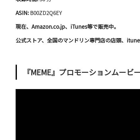
ク』
ASIN:
B00ZD2Q6EY
に
よ
現在、
Amazon.co.jp
、
iTunes
等で販売中。
る
公式ストア
、全国のマンドリン専門店の店頭、itu
マ
ッ
シ
ュ
『MEME』プロモーションムービ
ア
ッ
プ
的
な
も
の