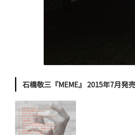
発
明
家
の
一
面
も。
こ
の
石橋敬三『MEME』 2015年7月発
ブ
ロ
グ
は
『ク
リ