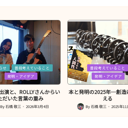
Posted
らせ
普段考えていること
普段考えていること
in
発明・アイデア
発明・アイデア
VE出演と、ROLLYさんからい
本と発明の2025年─創
ただいた言葉の重み
える
By
石橋 敬三
2026年3月4日
By
石橋 敬三
2025年1
ed
Posted
by