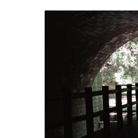
曲
by
ー
家、
石
ト
橋
敬
三。
現
在
は
マ
ー
ケ
ッ
タ
ー
や