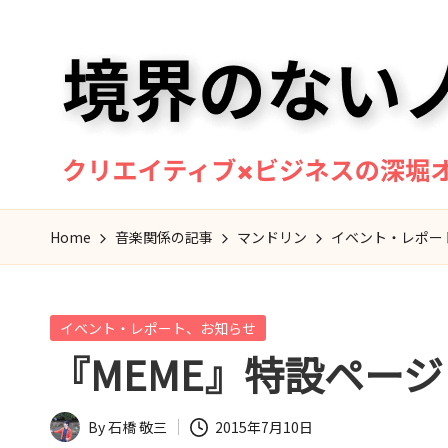
Skip
to
content
境
マ
Home
音楽関係の記事
マンドリン
イベント・レポー
ン
界
ド
の
リ
Posted
イベント・レポート、お知らせ
ン
な
in
『MEME』特設ページ
奏
い
者・
作
ノ
By
石橋 敬三
2015年7月10日
Posted