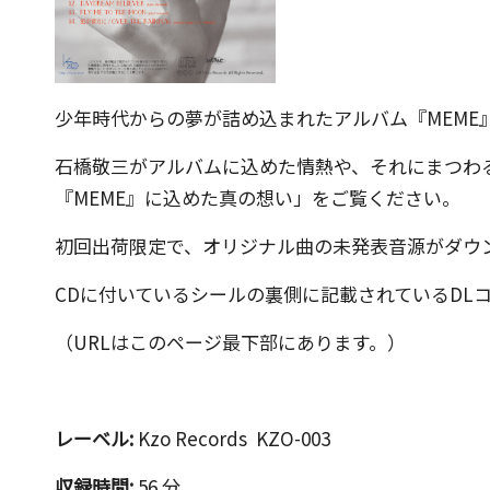
エ
イ
テ
ィ
少年時代からの夢が詰め込まれたアルバム『MEME
ブ
×
石橋敬三がアルバムに込めた情熱や、それにまつわ
ビ
『MEME』に込めた真の想い」
をご覧ください。
ジ
初回出荷限定で、オリジナル曲の未発表音源がダウ
ネ
ス
CDに付いているシールの裏側に記載されているDL
の
（URLはこのページ最下部にあります。）
深
堀
り
レーベル:
Kzo Records KZO-003
オ
タ
収録時間:
56 分