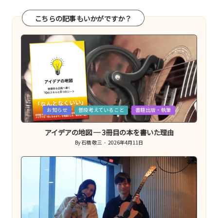
こちらの記事もいかがですか？
Posted
お知らせ
普段考えていること
書籍出版・執筆
in
アイデアの地図 ─ 3冊目の本を書いた理由
By
石橋 敬三
2026年4月11日
Posted
by