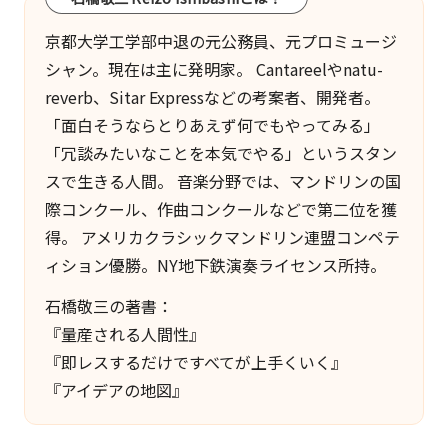
京都大学工学部中退の元公務員、元プロミュージ
シャン。現在は主に発明家。
Cantareel
や
natu-
reverb
、
Sitar Express
などの考案者、開発者。
「面白そうならとりあえず何でもやってみる」
「冗談みたいなことを本気でやる」というスタン
スで生きる人間。 音楽分野では、マンドリンの国
際コンクール、作曲コンクールなどで第二位を獲
得。 アメリカクラシックマンドリン連盟コンペテ
ィション優勝。NY地下鉄演奏ライセンス所持。
石橋敬三の著書：
『量産される人間性』
『即レスするだけですべてが上手くいく』
『アイデアの地図』