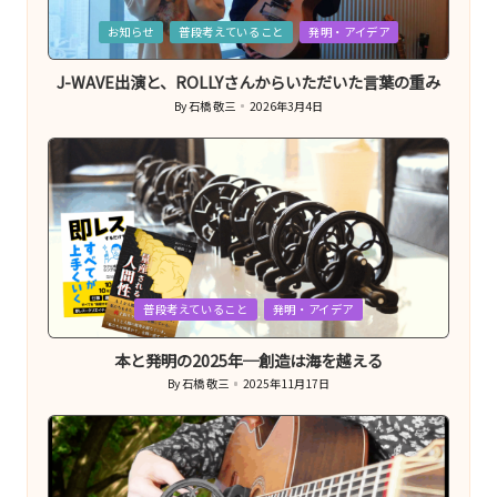
Posted
お知らせ
普段考えていること
発明・アイデア
in
J-WAVE出演と、ROLLYさんからいただいた言葉の重み
By
石橋 敬三
2026年3月4日
Posted
by
Posted
普段考えていること
発明・アイデア
in
本と発明の2025年─創造は海を越える
By
石橋 敬三
2025年11月17日
Posted
by