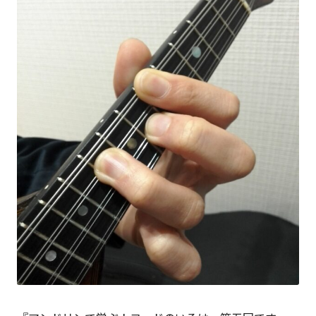
敬
三。
現
在
は
マ
ー
ケ
ッ
タ
ー
や
発
明
家
の