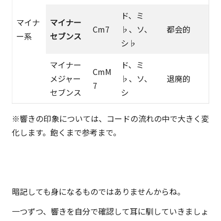
ッ
ド、ミ
シ
マイナ
マイナー
Cm7
♭、ソ、
都会的
ュ
ー系
セブンス
シ♭
ア
ッ
マイナー
ド、ミ
CmM
プ
メジャー
♭、ソ、
退廃的
7
的
セブンス
シ
な
も
※響きの印象については、コードの流れの中で大きく変
の
化します。飽くまで参考まで。
で
す。
暗記しても身になるものではありませんからね。
一つずつ、響きを自分で確認して耳に馴していきましょ