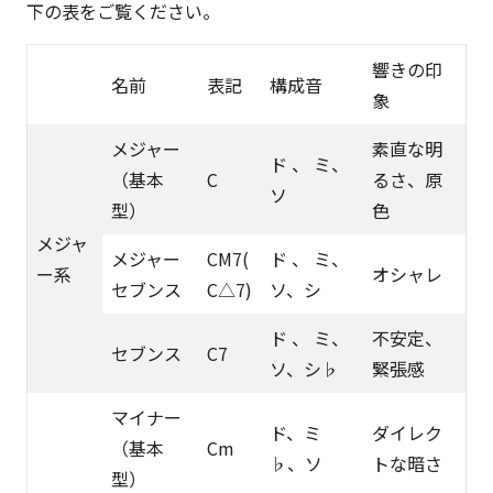
下の表をご覧ください。
×
ビ
響きの印
ジ
名前
表記
構成音
象
ネ
ス
メジャー
素直な明
ド 、 ミ、
の
（基本
C
るさ、原
ソ
深
型）
色
堀
メジャ
メジャー
CM7(
ド 、 ミ、
り
ー系
オシャレ
セブンス
C△7)
ソ、シ
オ
タ
ド 、 ミ、
不安定、
セブンス
C7
ク』
ソ、シ♭
緊張感
に
よ
マイナー
ド、ミ
ダイレク
る
（基本
Cm
♭、ソ
トな暗さ
マ
型）