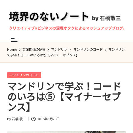
Skip
to
content
境
マ
界
ン
Home
音楽関係の記事
マンドリン
マンドリンのコード
マンドリン
の
ド
で学ぶ！コードのいろは⑤【マイナーセブンス】
な
リ
ン
い
Posted
マンドリンのコード
奏
ノ
in
マンドリンで学ぶ！コード
者・
ー
のいろは⑤【マイナーセブ
作
ト
ンス】
曲
家、
By
石橋 敬三
2016年1月28日
石
Posted
by
橋