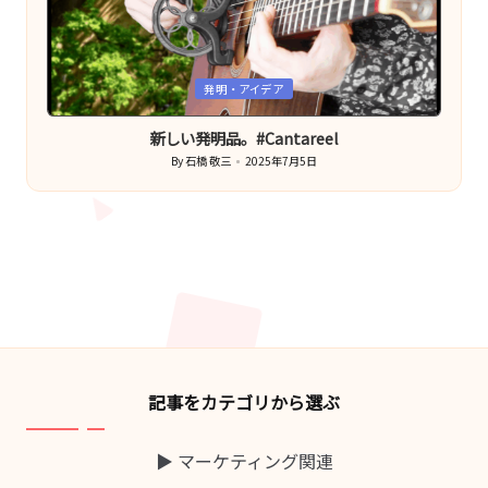
Posted
発明・アイデア
in
新しい発明品。#Cantareel
By
石橋 敬三
2025年7月5日
Posted
by
記事をカテゴリから選ぶ
▶ マーケティング関連