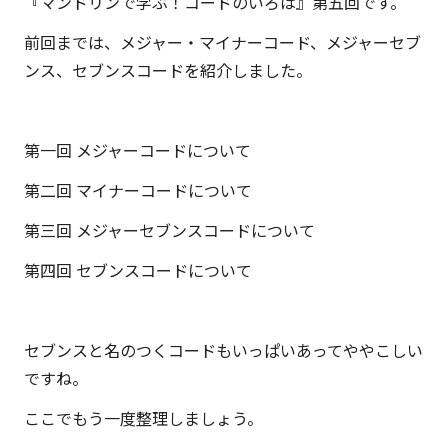
『マンドリンで学ぶ！コードのいろは』第五回です。
一
前回までは、メジャー・マイナーコード、メジャーセブ
面
ンス、セブンスコードを紹介しました。
も。
こ
の
第一回 メジャーコードについて
ブ
ロ
第二回 マイナーコードについて
グ
第三回 メジャーセブンスコードについて
は
『ク
第四回 セブンスコードについて
リ
エ
セブンスと名のつくコードもいっぱいあってややこしい
イ
ですね。
テ
ィ
ここでもう一度整理しましょう。
ブ