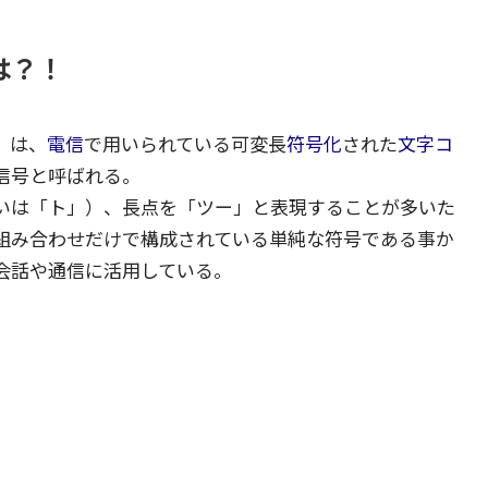
は？！
）は、
電信
で用いられている可変長
符号化
された
文字コ
信号
と呼ばれる。
いは「ト」）、長点を「ツー」と表現することが多いた
組み合わせだけで構成されている単純な符号である事か
会話や通信に活用している
。