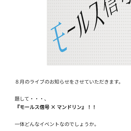
発
明
家
の
一
面
も。
こ
の
ブ
８月のライブのお知らせをさせていただきます。
ロ
グ
題して・・・、
は
『モールス信号 × マンドリン』！！
『ク
リ
一体どんなイベントなのでしょうか。