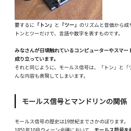
ク』
に
よ
要するに
「トン」
と
「ツー」
のリズムと音価から成
る
トンとツーだけで、言語や数字を表すものです。
マ
ッ
みなさんが日頃触れているコンピューターやスマー
シ
成り立っています。
ュ
それと同じように、モールス信号は、「トン」と「
ア
んな内容も表現してしまいます。
ッ
プ
的
モールス信号とマンドリンの関係
な
も
モールス信号の歴史は19世紀までさかのぼります。
の
1851年
10月
ウィーン会議
において、
モールス符号を