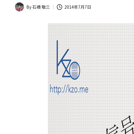
曲
ー
By
石橋 敬三
2014年7月7日
家、
Posted
石
by
ト
橋
敬
三。
現
在
は
マ
ー
ケ
ッ
タ
ー
や