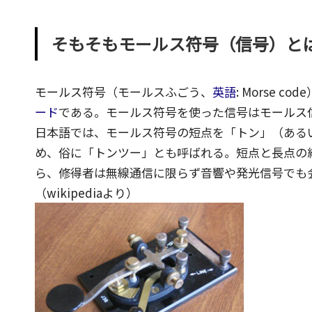
エ
イ
そもそもモールス符号（信号）と
テ
ィ
ブ
モールス符号
（モールスふごう、
英語
:
Morse code
×
ード
である。モールス符号を使った信号は
モールス
ビ
日本語では、モールス符号の短点を「トン」（ある
ジ
め、俗に「
トンツー
」とも呼ばれる。短点と長点の
ネ
ら、修得者は無線通信に限らず音響や発光信号でも
ス
（wikipediaより）
の
深
堀
り
オ
タ