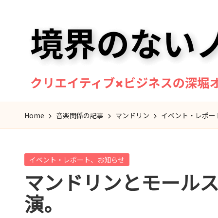
Skip
to
content
境
マ
Home
音楽関係の記事
マンドリン
イベント・レポー
ン
界
ド
の
リ
Posted
イベント・レポート、お知らせ
ン
な
in
マンドリンとモール
奏
い
者・
演。
作
ノ