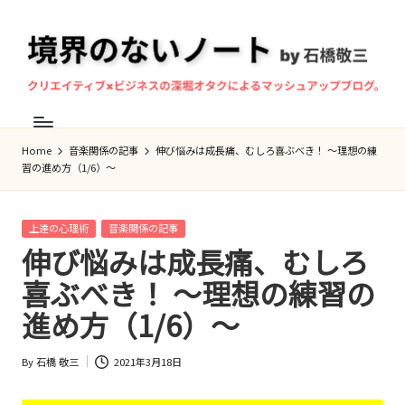
Skip
to
content
境
マ
界
ン
Home
音楽関係の記事
伸び悩みは成長痛、むしろ喜ぶべき！ ～理想の練
の
ド
習の進め方（1/6）～
な
リ
ン
い
Posted
上達の心理術
音楽関係の記事
奏
ノ
in
伸び悩みは成長痛、むしろ
者・
ー
喜ぶべき！ ～理想の練習の
作
ト
進め方（1/6）～
曲
家、
By
石橋 敬三
2021年3月18日
石
Posted
by
橋