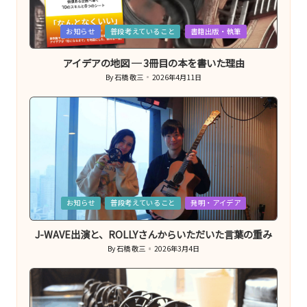
Posted
お知らせ
普段考えていること
書籍出版・執筆
in
アイデアの地図 ─ 3冊目の本を書いた理由
By
石橋 敬三
2026年4月11日
Posted
by
Posted
お知らせ
普段考えていること
発明・アイデア
in
J-WAVE出演と、ROLLYさんからいただいた言葉の重み
By
石橋 敬三
2026年3月4日
Posted
by