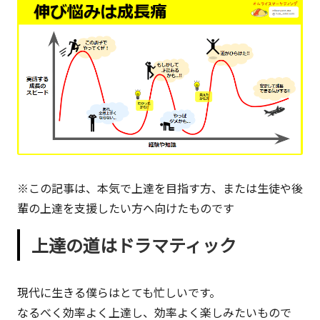
敬
三。
現
在
は
マ
ー
ケ
ッ
※この記事は、本気で上達を目指す方、または生徒や後
タ
輩の上達を支援したい方へ向けたものです
ー
や
上達の道はドラマティック
発
明
家
現代に生きる僕らはとても忙しいです。
の
なるべく効率よく上達し、効率よく楽しみたいもので