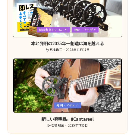
Posted
普段考えていること
発明・アイデア
in
本と発明の2025年─創造は海を越える
By
石橋 敬三
2025年11月17日
Posted
by
Posted
発明・アイデア
in
新しい発明品。#Cantareel
By
石橋 敬三
2025年7月5日
Posted
by