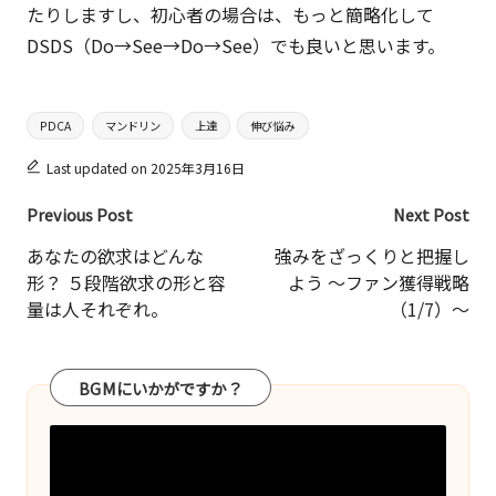
たりしますし、初心者の場合は、もっと簡略化して
DSDS（Do→See→Do→See）でも良いと思います。
Tags:
PDCA
マンドリン
上達
伸び悩み
Last updated on 2025年3月16日
Post
Previous Post
Next Post
navigation
あなたの欲求はどんな
強みをざっくりと把握し
形？ ５段階欲求の形と容
よう ～ファン獲得戦略
量は人それぞれ。
（1/7）～
BGMにいかがですか？