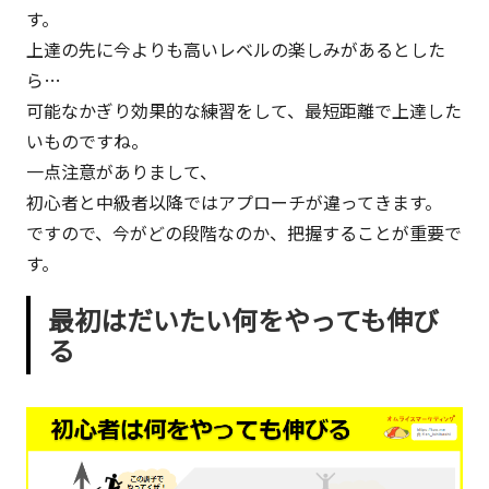
一
す。
面
上達の先に今よりも高いレベルの楽しみがあるとした
も。
ら…
こ
可能なかぎり効果的な練習をして、最短距離で上達した
の
いものですね。
ブ
一点注意がありまして、
ロ
初心者と中級者以降ではアプローチが違ってきます。
グ
ですので、今がどの段階なのか、把握することが重要で
は
す。
『ク
最初はだいたい何をやっても伸び
リ
る
エ
イ
テ
ィ
ブ