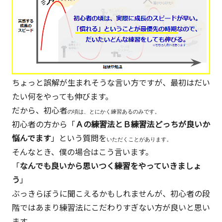
×
ビ
ジ
ネ
ス
の
ちょっと誤解が生まれそうな言い方ですが、最初はだい
深
たい何をやっても伸びます。
堀
だから、初心者
の頃は、とにかく練習あるのみです。
り
初心者の方から「
Ａの練習法とＢ練習法どっちが良いか
オ
悩んでます
」という質問を
いただくことがあります。
タ
そんなとき、僕の場合はこう言います。
ク』
「
なんでも良いから思いつく練習をやっていきましょ
に
う
」
よ
ぶっきらぼうに聞こえるかもしれませんが、初心者の段
る
階ではあまり練習法にこだわりすぎない方が良いと思い
マ
ます。