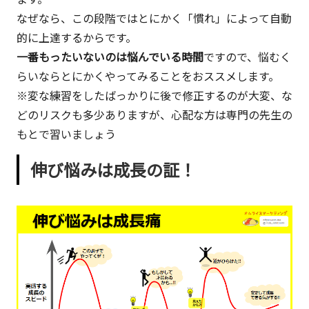
ッ
なぜなら、この段階ではとにかく「慣れ」によって自動
シ
的に上達するからです。
ュ
一番もったいないのは悩んでいる時間
ですので、悩むく
ア
らいならとにかくやってみることをおススメします。
ッ
※変な練習をしたばっかりに後で修正するのが大変、な
プ
どのリスクも多少ありますが、心配な方は専門の先生の
的
もとで習いましょう
な
も
伸び悩みは成長の証！
の
で
す。